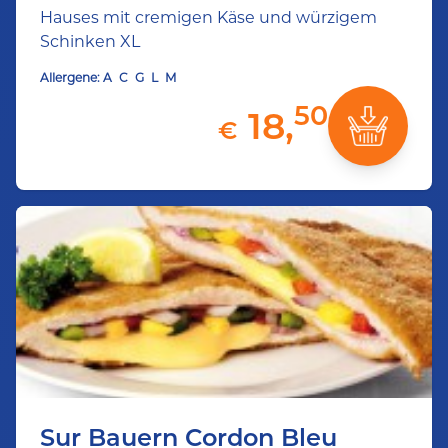
Hauses mit cremigen Käse und würzigem
Schinken XL
Allergene:
A
C
G
L
M
50
18,
€
Sur Bauern Cordon Bleu