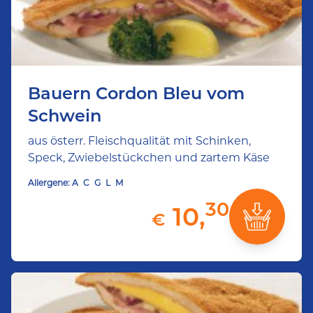
Bauern Cordon Bleu vom
Schwein
aus österr. Fleischqualität mit Schinken,
Speck, Zwiebelstückchen und zartem Käse
Allergene:
A
C
G
L
M
30
10,
€