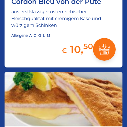
Cordon Bleu von der Pute
aus erstklassiger österreichischer
Fleischqualität mit cremigem Käse und
würzigem Schinken
Allergene:
A
C
G
L
M
50
10,
€