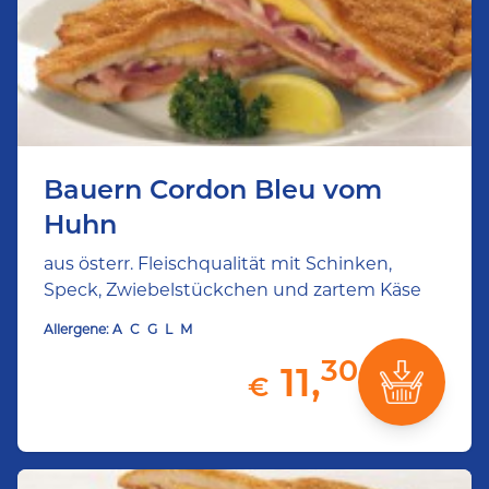
Bauern Cordon Bleu vom
Huhn
aus österr. Fleischqualität mit Schinken,
Speck, Zwiebelstückchen und zartem Käse
Allergene:
A
C
G
L
M
30
11,
€