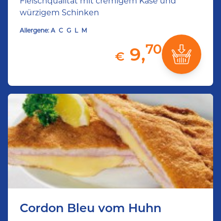
Fleischqualität mit cremigem Käse und
würzigem Schinken
Allergene:
A
C
G
L
M
70
9,
€
Cordon Bleu vom Huhn