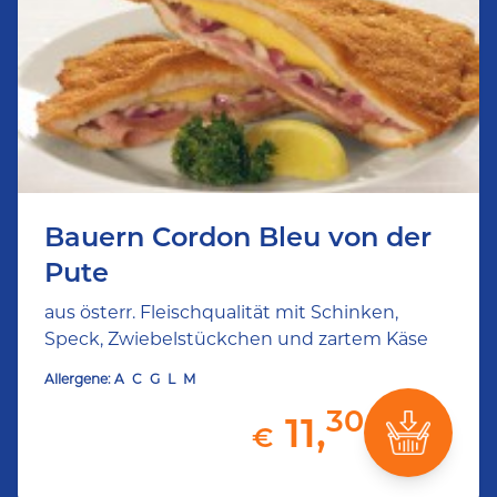
Bauern Cordon Bleu von der
Pute
aus österr. Fleischqualität mit Schinken,
Speck, Zwiebelstückchen und zartem Käse
Allergene:
A
C
G
L
M
30
11,
€