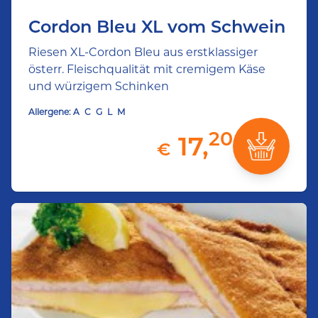
Cordon Bleu XL vom Schwein
Riesen XL-Cordon Bleu aus erstklassiger
österr. Fleischqualität mit cremigem Käse
und würzigem Schinken
Allergene:
A
C
G
L
M
20
17,
€