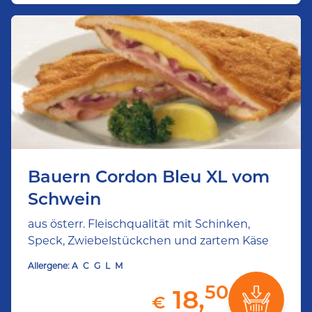
Bauern Cordon Bleu XL vom
Schwein
aus österr. Fleischqualität mit Schinken,
Speck, Zwiebelstückchen und zartem Käse
Allergene:
A
C
G
L
M
50
18,
€