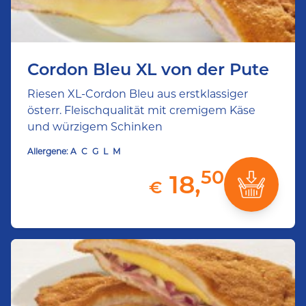
Cordon Bleu XL von der Pute
Riesen XL-Cordon Bleu aus erstklassiger
österr. Fleischqualität mit cremigem Käse
und würzigem Schinken
Allergene:
A
C
G
L
M
50
18,
€