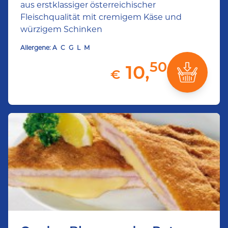
aus erstklassiger österreichischer
Fleischqualität mit cremigem Käse und
würzigem Schinken
Allergene:
A
C
G
L
M
50
10,
€