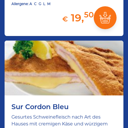
Allergene:
A
C
G
L
M
50
19,
€
Sur Cordon Bleu
Gesurtes Schweinefleisch nach Art des
Hauses mit cremigen Käse und würzigem