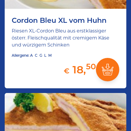
Cordon Bleu XL vom Huhn
Riesen XL-Cordon Bleu aus erstklassiger
österr. Fleischqualität mit cremigem Käse
und würzigem Schinken
Allergene:
A
C
G
L
M
50
18,
€