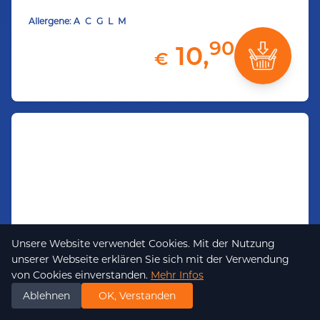
Allergene:
A
C
G
L
M
90
10,
€
Unsere Website verwendet Cookies. Mit der Nutzung
unserer Webseite erklären Sie sich mit der Verwendung
Cordon Bleu Tiroler Art vom
von Cookies einverstanden.
Mehr Infos
Ablehnen
OK, Verstanden
Schwein