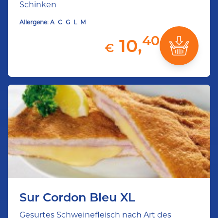
Schinken
Allergene:
A
C
G
L
M
40
10,
€
Sur Cordon Bleu XL
Gesurtes Schweinefleisch nach Art des