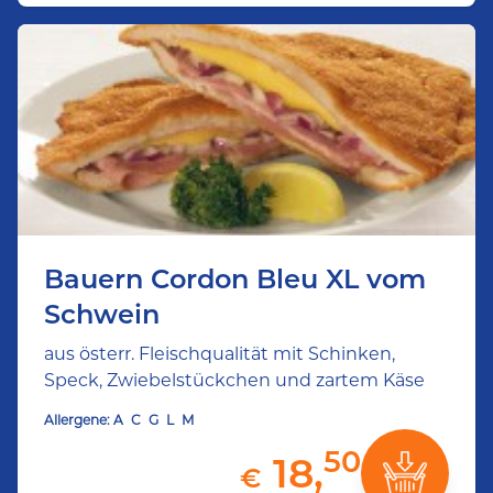
Bauern Cordon Bleu XL vom
Schwein
aus österr. Fleischqualität mit Schinken,
Speck, Zwiebelstückchen und zartem Käse
Allergene:
A
C
G
L
M
50
18,
€