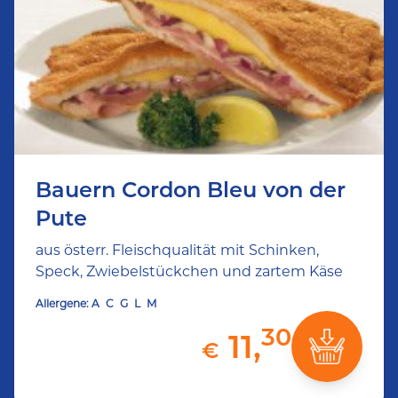
Bauern Cordon Bleu von der
Pute
aus österr. Fleischqualität mit Schinken,
Speck, Zwiebelstückchen und zartem Käse
Allergene:
A
C
G
L
M
30
11,
€