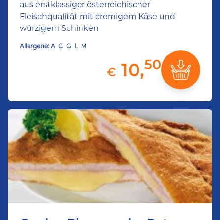
aus erstklassiger österreichischer
Fleischqualität mit cremigem Käse und
würzigem Schinken
Allergene:
A
C
G
L
M
50
10,
€