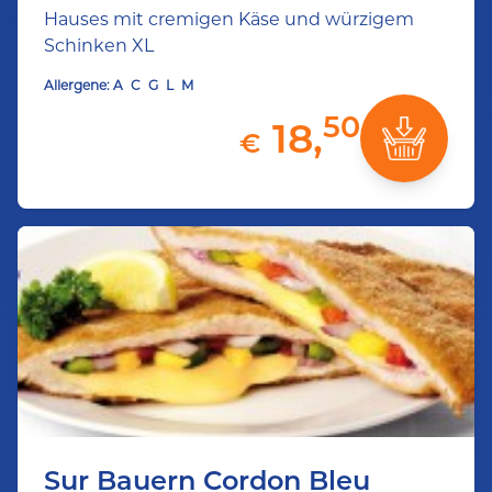
Hauses mit cremigen Käse und würzigem
Schinken XL
Allergene:
A
C
G
L
M
50
18,
€
Sur Bauern Cordon Bleu