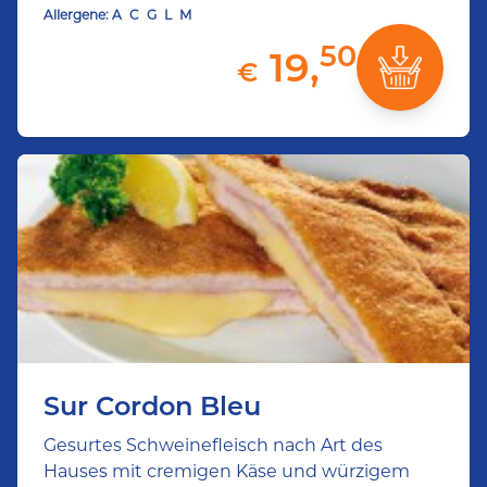
Allergene:
A
C
G
L
M
50
19,
€
Sur Cordon Bleu
Gesurtes Schweinefleisch nach Art des
Hauses mit cremigen Käse und würzigem