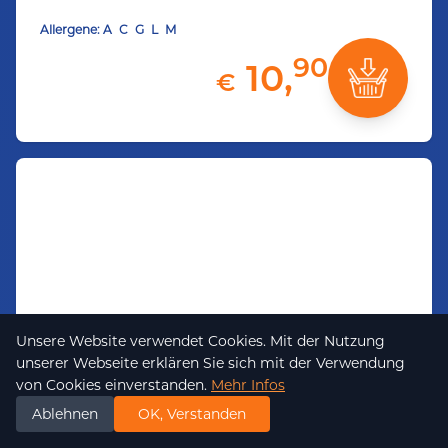
Allergene:
A
C
G
L
M
90
10,
€
Unsere Website verwendet Cookies. Mit der Nutzung
unserer Webseite erklären Sie sich mit der Verwendung
Cordon Bleu Tiroler Art vom
von Cookies einverstanden.
Mehr Infos
Ablehnen
OK, Verstanden
Schwein