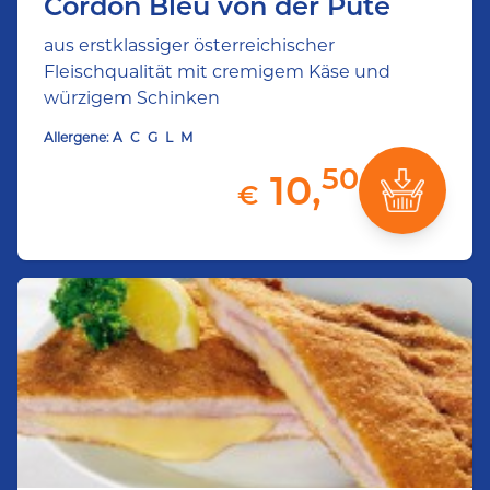
Cordon Bleu von der Pute
aus erstklassiger österreichischer
Fleischqualität mit cremigem Käse und
würzigem Schinken
Allergene:
A
C
G
L
M
50
10,
€