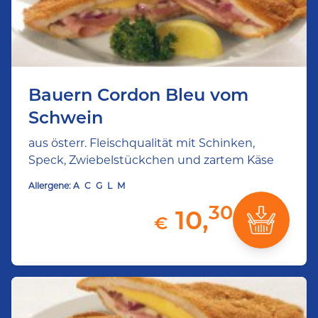
Bauern Cordon Bleu vom
Schwein
aus österr. Fleischqualität mit Schinken,
Speck, Zwiebelstückchen und zartem Käse
Allergene:
A
C
G
L
M
30
10,
€