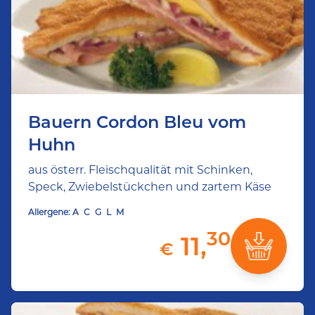
Bauern Cordon Bleu vom
Huhn
aus österr. Fleischqualität mit Schinken,
Speck, Zwiebelstückchen und zartem Käse
Allergene:
A
C
G
L
M
30
11,
€