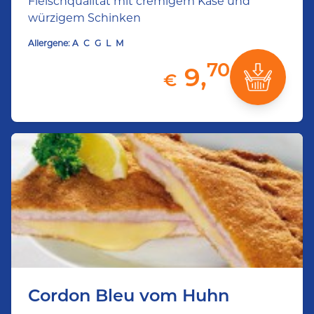
Fleischqualität mit cremigem Käse und
würzigem Schinken
Allergene:
A
C
G
L
M
70
9,
€
Cordon Bleu vom Huhn