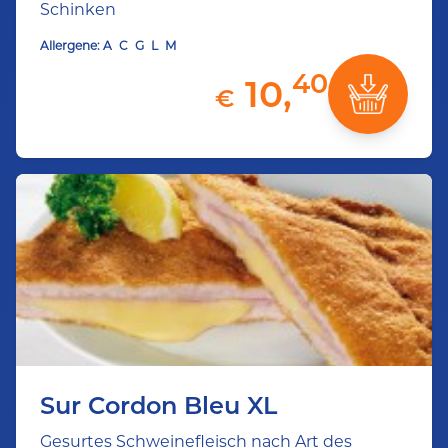
Schinken
Allergene:
A
C
G
L
M
40
10,
€
Sur Cordon Bleu XL
Gesurtes Schweinefleisch nach Art des