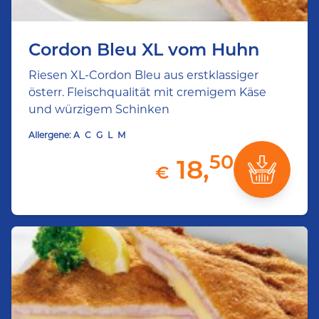
Cordon Bleu XL vom Huhn
Riesen XL-Cordon Bleu aus erstklassiger
österr. Fleischqualität mit cremigem Käse
und würzigem Schinken
Allergene:
A
C
G
L
M
50
18,
€