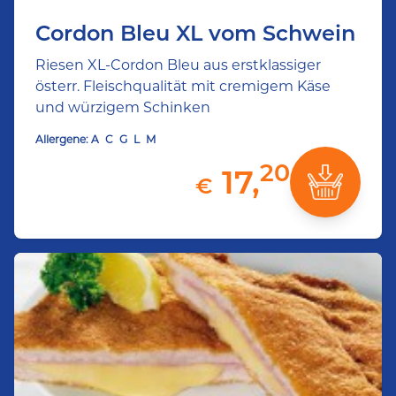
Cordon Bleu XL vom Schwein
Riesen XL-Cordon Bleu aus erstklassiger
österr. Fleischqualität mit cremigem Käse
und würzigem Schinken
Allergene:
A
C
G
L
M
20
17,
€