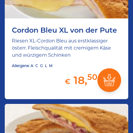
Cordon Bleu XL von der Pute
Riesen XL-Cordon Bleu aus erstklassiger
österr. Fleischqualität mit cremigem Käse
und würzigem Schinken
Allergene:
A
C
G
L
M
50
18,
€