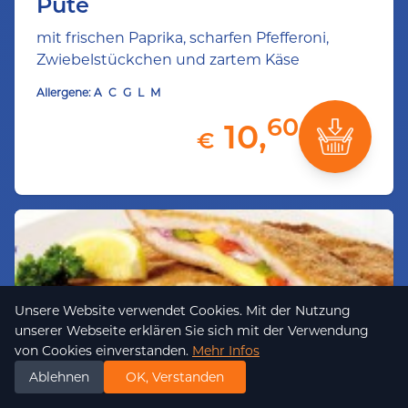
Pute
mit frischen Paprika, scharfen Pfefferoni,
Zwiebelstückchen und zartem Käse
Allergene:
A
C
G
L
M
60
10,
€
Unsere Website verwendet Cookies. Mit der Nutzung
unserer Webseite erklären Sie sich mit der Verwendung
von Cookies einverstanden.
Mehr Infos
Ablehnen
OK, Verstanden