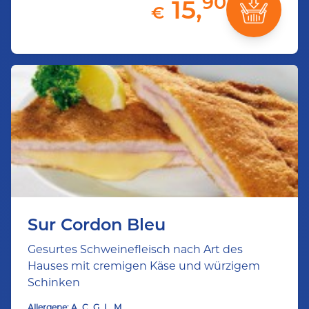
90
15,
€
Sur Cordon Bleu
Gesurtes Schweinefleisch nach Art des
Hauses mit cremigen Käse und würzigem
Schinken
Allergene:
A
C
G
L
M