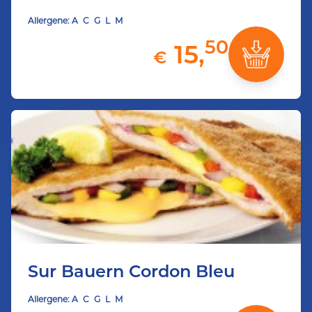
Allergene:
A
C
G
L
M
50
15,
€
Sur Bauern Cordon Bleu
Allergene:
A
C
G
L
M