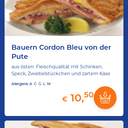
Bauern Cordon Bleu von der
Pute
aus österr. Fleischqualität mit Schinken,
Speck, Zwiebelstückchen und zartem Käse
Allergene:
A
C
G
L
M
50
10,
€