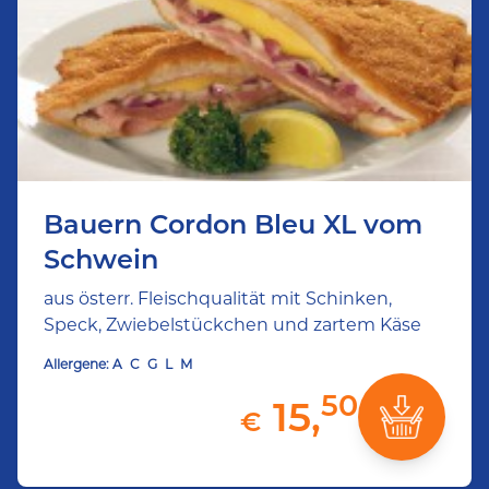
Bauern Cordon Bleu XL vom
Schwein
aus österr. Fleischqualität mit Schinken,
Speck, Zwiebelstückchen und zartem Käse
Allergene:
A
C
G
L
M
50
15,
€