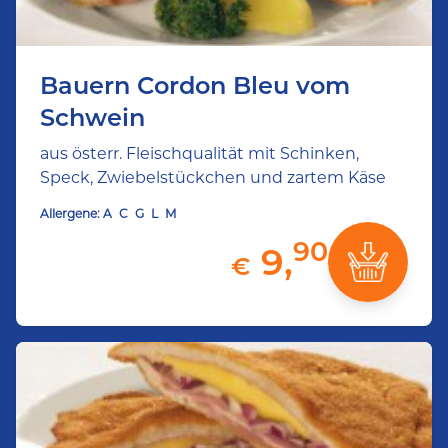
Bauern Cordon Bleu vom
Schwein
aus österr. Fleischqualität mit Schinken,
Speck, Zwiebelstückchen und zartem Käse
Allergene:
A
C
G
L
M
90
9,
€