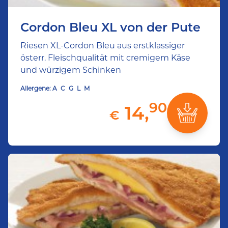
Cordon Bleu XL von der Pute
Riesen XL-Cordon Bleu aus erstklassiger
österr. Fleischqualität mit cremigem Käse
und würzigem Schinken
Allergene:
A
C
G
L
M
90
14,
€