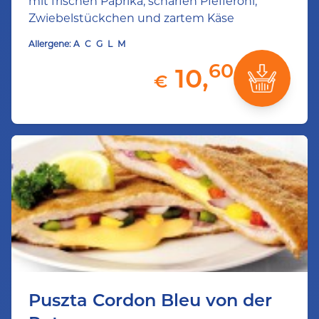
mit frischen Paprika, scharfen Pfefferoni,
Zwiebelstückchen und zartem Käse
Allergene:
A
C
G
L
M
60
10,
€
Puszta Cordon Bleu von der