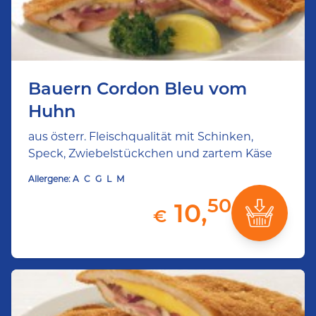
Bauern Cordon Bleu vom
Huhn
aus österr. Fleischqualität mit Schinken,
Speck, Zwiebelstückchen und zartem Käse
Allergene:
A
C
G
L
M
50
10,
€