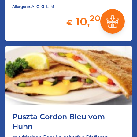
Allergene:
A
C
G
L
M
20
10,
€
Puszta Cordon Bleu vom
Huhn