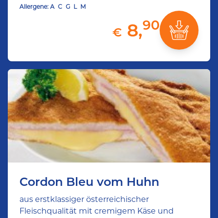
Allergene:
A
C
G
L
M
90
8,
€
Cordon Bleu vom Huhn
aus erstklassiger österreichischer
Fleischqualität mit cremigem Käse und