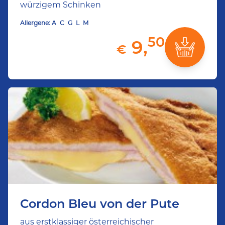
würzigem Schinken
Allergene:
A
C
G
L
M
50
9,
€
Cordon Bleu von der Pute
aus erstklassiger österreichischer