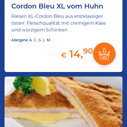
Cordon Bleu XL vom Huhn
Riesen XL-Cordon Bleu aus erstklassiger
österr. Fleischqualität mit cremigem Käse
und würzigem Schinken
Allergene:
A
C
G
L
M
90
14,
€