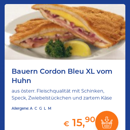
Bauern Cordon Bleu XL vom
Huhn
aus österr. Fleischqualität mit Schinken,
Speck, Zwiebelstückchen und zartem Käse
Allergene:
A
C
G
L
M
90
15,
€