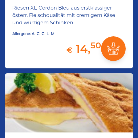
Riesen XL-Cordon Bleu aus erstklassiger
österr. Fleischqualität mit cremigem Käse
und würzigem Schinken
Allergene:
A
C
G
L
M
50
14,
€