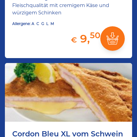
Fleischqualität mit cremigem Käse und
würzigem Schinken
Allergene:
A
C
G
L
M
50
9,
€
Cordon Bleu XL vom Schwein