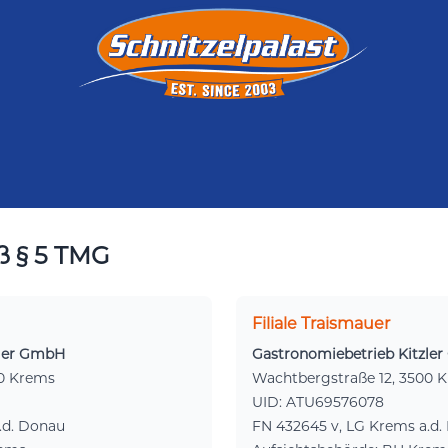
 § 5 TMG
Filiale Traismauer
zler GmbH
Gastronomiebetrieb Kitzle
00 Krems
Wachtbergstraße 12, 3500 
UID: ATU69576078
.d. Donau
FN 432645 v, LG Krems a.d.