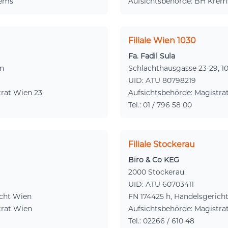
rems
Aufsichtsbehörde: BH Krem
Filiale Wien 1030
Fa. Fadil Sula
en
Schlachthausgasse 23-29, 1
UID: ATU 80798219
trat Wien 23
Aufsichtsbehörde: Magistra
Tel.: 01 / 796 58 00
Filiale Stockerau
Biro & Co KEG
2000 Stockerau
UID: ATU 60703411
icht Wien
FN 174425 h, Handelsgerich
trat Wien
Aufsichtsbehörde: Magistra
Tel.: 02266 / 610 48