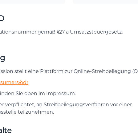
ID
kationsnummer gemäß §27 a Umsatzsteuergesetz:
ng
ion stellt eine Plattform zur Online-Streitbeilegung (OS
onsumers/odr
finden Sie oben im Impressum.
er verpflichtet, an Streitbeilegungsverfahren vor einer
sstelle teilzunehmen.
alte