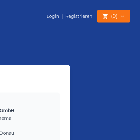
(
0
)
Login
|
Registrieren
r GmbH
Krems
 Donau